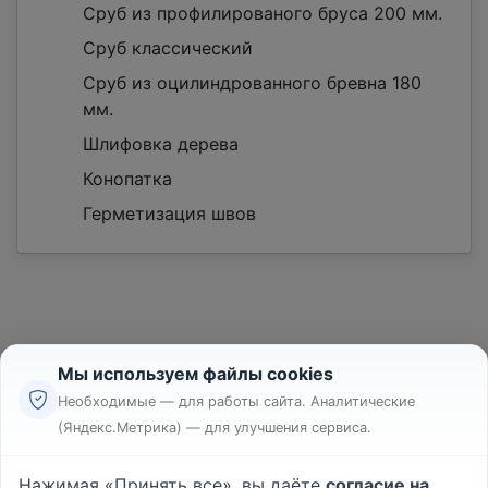
Сруб из профилированого бруса 200 мм.
Сруб классический
Сруб из оцилиндрованного бревна 180
мм.
Шлифовка дерева
Конопатка
Герметизация швов
Мы используем файлы cookies
Необходимые — для работы сайта. Аналитические
Реклама
(Яндекс.Метрика) — для улучшения сервиса.
Правила
Пользовательское соглашение
Нажимая «Принять все», вы даёте
согласие на