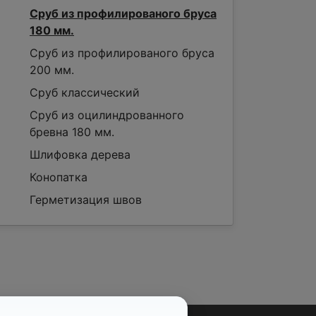
Сруб из профилированого бруса
180 мм.
Сруб из профилированого бруса
200 мм.
Сруб классический
Сруб из оцилиндрованного
бревна 180 мм.
Шлифовка дерева
Конопатка
Герметизация швов