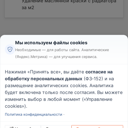
Удаление маслянной краски с радиатора
за м2
Мы используем файлы cookies
Необходимые — для работы сайта. Аналитические
(Яндекс.Метрика) — для улучшения сервиса.
Реклама
Правила
Нажимая «Принять все», вы даёте
согласие на
Пользовательское соглашение
обработку персональных данных
(ФЗ‑152) и на
Политика конфиденциальности
размещение аналитических cookies. Аналитика
Вопрос - Ответ
|
О проекте
будет включена только после согласия. Вы можете
изменить выбор в любой момент («Управление
cookies»).
© 2026
Rabotniki.online
Политика конфиденциальности
·