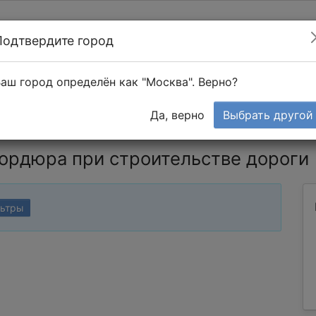
Подтвердите город
Найти мастера
т в 1-к квартире
аш город определён как "Москва". Верно?
Тендеры
Да, верно
Выбрать другой
бордюра при строительстве дороги
льтры