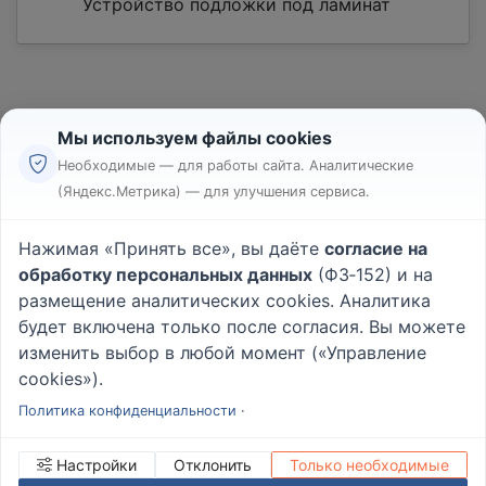
Устройство подложки под ламинат
Мы используем файлы cookies
Необходимые — для работы сайта. Аналитические
(Яндекс.Метрика) — для улучшения сервиса.
Реклама
Правила
Нажимая «Принять все», вы даёте
согласие на
Пользовательское соглашение
обработку персональных данных
(ФЗ‑152) и на
Политика конфиденциальности
размещение аналитических cookies. Аналитика
Вопрос - Ответ
|
О проекте
будет включена только после согласия. Вы можете
изменить выбор в любой момент («Управление
cookies»).
© 2026
Rabotniki.online
Политика конфиденциальности
·
Настройки
Отклонить
Только необходимые