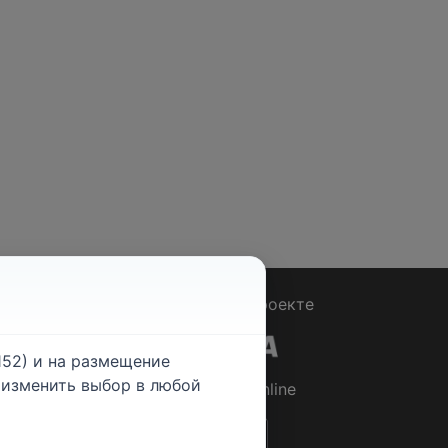
Вопрос - Ответ
|
О проекте
52) и на размещение
е изменить выбор в любой
© 2026
Rabotniki.online
ты