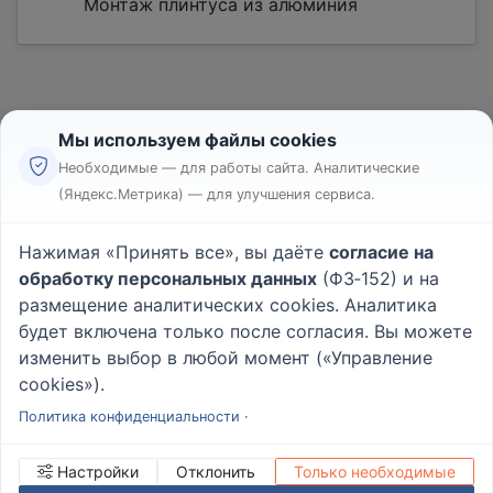
Монтаж плинтуса из алюминия
Мы используем файлы cookies
Необходимые — для работы сайта. Аналитические
(Яндекс.Метрика) — для улучшения сервиса.
Реклама
Правила
Нажимая «Принять все», вы даёте
согласие на
Пользовательское соглашение
обработку персональных данных
(ФЗ‑152) и на
Политика конфиденциальности
размещение аналитических cookies. Аналитика
Вопрос - Ответ
|
О проекте
будет включена только после согласия. Вы можете
изменить выбор в любой момент («Управление
cookies»).
© 2026
Rabotniki.online
Политика конфиденциальности
·
Настройки
Отклонить
Только необходимые