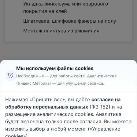
Укладка линолеума или коврового
покрытия на клей
Шпатлевка, шлифовка фанеры на полу
Монтаж плинтуса из алюминия
Мы используем файлы cookies
Необходимые — для работы сайта. Аналитические
(Яндекс.Метрика) — для улучшения сервиса.
Реклама
Правила
Нажимая «Принять все», вы даёте
согласие на
Пользовательское соглашение
обработку персональных данных
(ФЗ‑152) и на
Политика конфиденциальности
размещение аналитических cookies. Аналитика
Вопрос - Ответ
|
О проекте
будет включена только после согласия. Вы можете
изменить выбор в любой момент («Управление
cookies»).