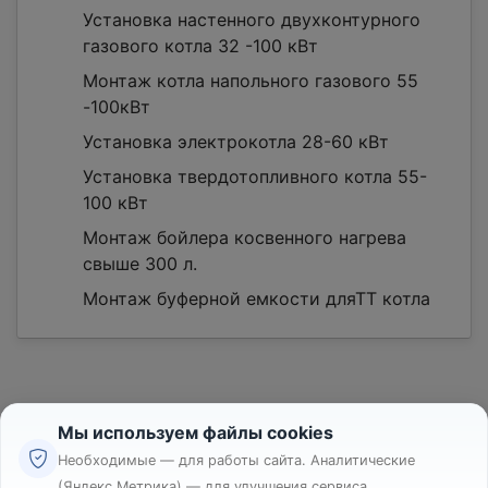
Установка настенного двухконтурного
газового котла 32 -100 кВт
Монтаж котла напольного газового 55
-100кВт
Установка электрокотла 28-60 кВт
Установка твердотопливного котла 55-
100 кВт
Монтаж бойлера косвенного нагрева
свыше 300 л.
Монтаж буферной емкости дляТТ котла
Мы используем файлы cookies
Необходимые — для работы сайта. Аналитические
(Яндекс.Метрика) — для улучшения сервиса.