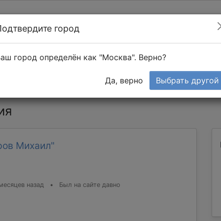
Подтвердите город
Найти мастера
т в 1-к квартире
аш город определён как "Москва". Верно?
Тендеры
Да, верно
Выбрать другой
ия
ров Михаил"
месяцев назад
•
Был на сайте давно