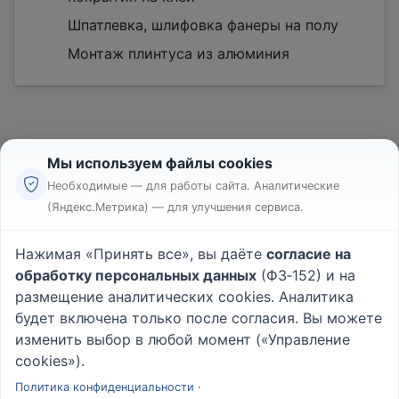
Шпатлевка, шлифовка фанеры на полу
Монтаж плинтуса из алюминия
Мы используем файлы cookies
Необходимые — для работы сайта. Аналитические
(Яндекс.Метрика) — для улучшения сервиса.
Реклама
Правила
Нажимая «Принять все», вы даёте
согласие на
Пользовательское соглашение
обработку персональных данных
(ФЗ‑152) и на
Политика конфиденциальности
размещение аналитических cookies. Аналитика
Вопрос - Ответ
|
О проекте
будет включена только после согласия. Вы можете
изменить выбор в любой момент («Управление
cookies»).
© 2026
Rabotniki.online
Политика конфиденциальности
·