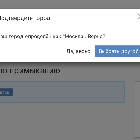
Подтвердите город
Найти мастера
т в 1-к квартире
аш город определён как "Москва". Верно?
Тендеры
Да, верно
Выбрать другой
 по примыканию
льтры