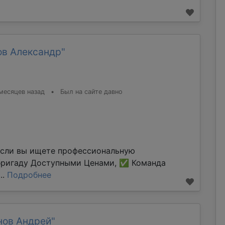
ов Александр"
месяцев назад
•
Был на сайте давно
Если вы ищете профессиональную
бригаду Доступными Ценами, ✅ Команда
..
Подробнее
нов Андрей"