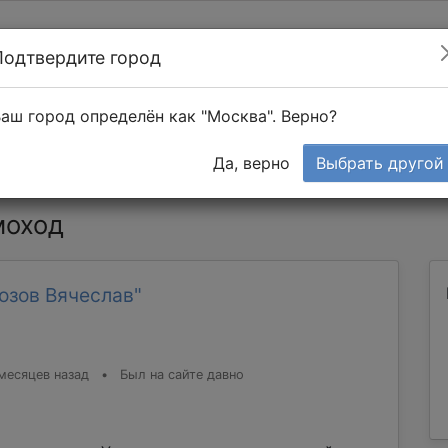
Подтвердите город
Найти мастера
т в 1-к квартире
аш город определён как "Москва". Верно?
Тендеры
Да, верно
Выбрать другой
моход
озов Вячеслав"
месяцев назад
•
Был на сайте давно