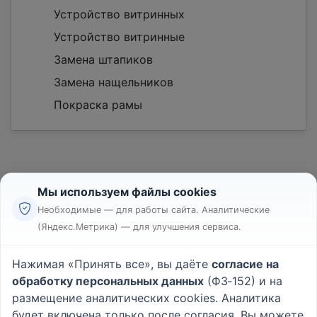
Устройство витринных
Устройство витринные
Замена штапиков
Замена нащельников
Покраска рамы
Мы используем файлы cookies
Необходимые — для работы сайта. Аналитические
(Яндекс.Метрика) — для улучшения сервиса.
Реклама
Правила
Нажимая «Принять все», вы даёте
согласие на
Пользовательское соглашение
обработку персональных данных
(ФЗ‑152) и на
Политика конфиденциальности
размещение аналитических cookies. Аналитика
Вопрос - Ответ
|
О проекте
будет включена только после согласия. Вы можете