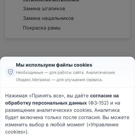
Замена штапиков
Замена нащельников
Покраска рамы
Мы используем файлы cookies
Необходимые — для работы сайта. Аналитические
(Яндекс.Метрика) — для улучшения сервиса.
Реклама
Правила
Нажимая «Принять все», вы даёте
согласие на
Пользовательское соглашение
обработку персональных данных
(ФЗ‑152) и на
Политика конфиденциальности
размещение аналитических cookies. Аналитика
Вопрос - Ответ
|
О проекте
будет включена только после согласия. Вы можете
изменить выбор в любой момент («Управление
cookies»).
© 2026
Rabotniki.online