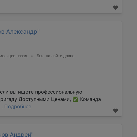
ов Александр"
месяцев назад
•
Был на сайте давно
Если вы ищете профессиональную
бригаду Доступными Ценами, ✅ Команда
..
Подробнее
нов Андрей"