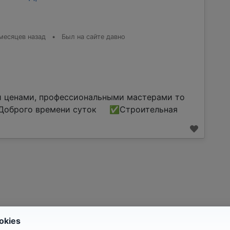
месяцев назад
•
Был на сайте давно
и ценами, профессиональными мастерами то
оброго времени суток ✅Строительная
okies