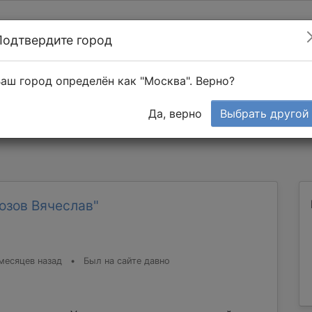
Подтвердите город
Найти мастера
т в 1-к квартире
аш город определён как "Москва". Верно?
Тендеры
Да, верно
Выбрать другой
озов Вячеслав"
месяцев назад
•
Был на сайте давно