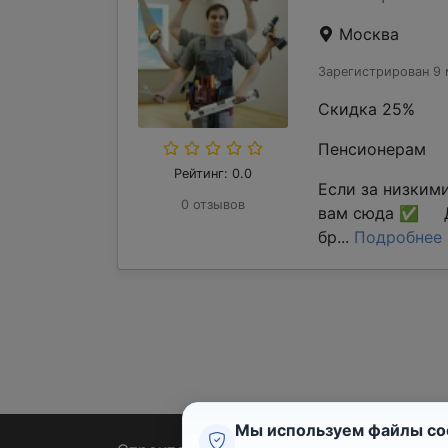
Москва
Зарегистрирован 9 
Скидка 25%
Пенсионерам
Рейтинг: 0.0
Если за низким
0 отзывов
вам сюда ✅ Д
бр...
Подробнее
Мы используем файлы co