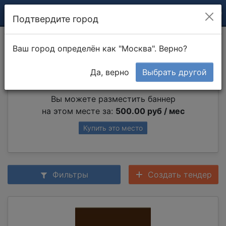
Подтвердите город
Вязка арматуры
Ваш город определён как "Москва". Верно?
Да, верно
Выбрать другой
Партнер раздела
Вы можете разместить баннер
на этом месте за:
500.00 руб / мес
Купить это место
Фильтры
Создать тендер