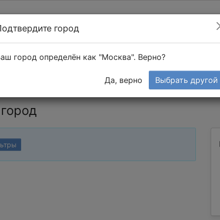
Подтвердите город
Найти мастера
т в 1-к квартире
аш город определён как "Москва". Верно?
Тендеры
Да, верно
Выбрать другой
 город
льтры