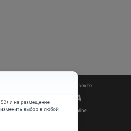
Вопрос - Ответ
|
О проекте
52) и на размещение
е изменить выбор в любой
© 2026
Rabotniki.online
ты