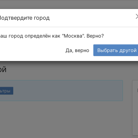
Подтвердите город
Найти мастера
т в 1-к квартире
аш город определён как "Москва". Верно?
Тендеры
Да, верно
Выбрать другой
ой
льтры