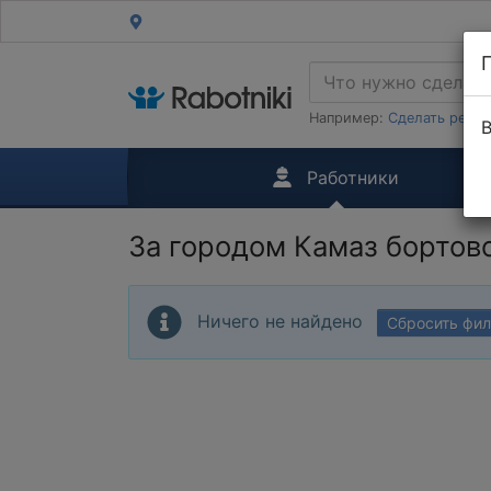
Например:
Сделать ремон
В
Работники
За городом Камаз бортов
Ничего не найдено
Сбросить фи