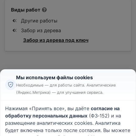
Виды работ
Другие работы
Забор из дерева
Забор из дерева под ключ
Мы используем файлы cookies
Необходимые — для работы сайта. Аналитические
(Яндекс.Метрика) — для улучшения сервиса.
Реклама
Правила
Нажимая «Принять все», вы даёте
согласие на
Пользовательское соглашение
обработку персональных данных
(ФЗ‑152) и на
Политика конфиденциальности
размещение аналитических cookies. Аналитика
Вопрос - Ответ
|
О проекте
будет включена только после согласия. Вы можете