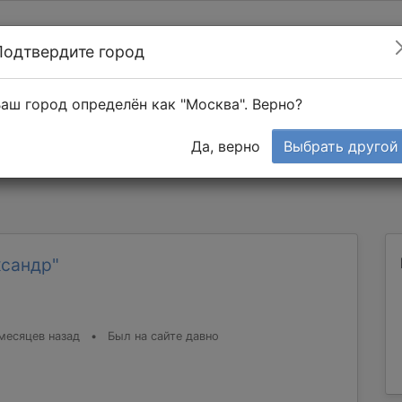
Подтвердите город
Найти мастера
т в 1-к квартире
аш город определён как "Москва". Верно?
Тендеры
Да, верно
Выбрать другой
ксандр"
месяцев назад
•
Был на сайте давно