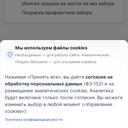
Монтаж крышки из жести на низ забора
Покраска профнастила забора
Мы используем файлы cookies
Необходимые — для работы сайта. Аналитические
(Яндекс.Метрика) — для улучшения сервиса.
Реклама
Правила
Нажимая «Принять все», вы даёте
согласие на
Пользовательское соглашение
обработку персональных данных
(ФЗ‑152) и на
Политика конфиденциальности
размещение аналитических cookies. Аналитика
Вопрос - Ответ
|
О проекте
будет включена только после согласия. Вы можете
изменить выбор в любой момент («Управление
cookies»).
© 2026
Rabotniki.online
Политика конфиденциальности
·