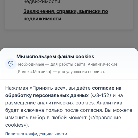
недвижимости
Заключения, справки, выписки по
недвижимости
Мы используем файлы cookies
Необходимые — для работы сайта. Аналитические
(Яндекс.Метрика) — для улучшения сервиса.
Реклама
Правила
Нажимая «Принять все», вы даёте
согласие на
Пользовательское соглашение
обработку персональных данных
(ФЗ‑152) и на
Политика конфиденциальности
размещение аналитических cookies. Аналитика
Вопрос - Ответ
|
О проекте
будет включена только после согласия. Вы можете
изменить выбор в любой момент («Управление
cookies»).
© 2026
Rabotniki.online
Политика конфиденциальности
·