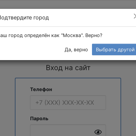
Подтвердите город
Найти мастера
т в 1-к квартире
аш город определён как "Москва". Верно?
Тендеры
Да, верно
Выбрать другой
Вход на сайт
Телефон
Пароль