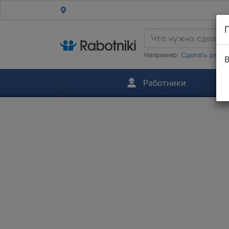
Например:
Сделать ремон
В
Работники