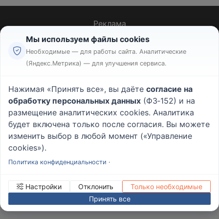
Реклама
Правила
Мы используем файлы cookies
Пользовательское соглашение
Необходимые — для работы сайта. Аналитические
Политика конфиденциальности
(Яндекс.Метрика) — для улучшения сервиса.
Вопрос - Ответ
|
О проекте
Нажимая «Принять все», вы даёте
согласие на
обработку персональных данных
(ФЗ‑152) и на
© 2026
Rabotniki.online
размещение аналитических cookies. Аналитика
будет включена только после согласия. Вы можете
изменить выбор в любой момент («Управление
cookies»).
ИНН/КПП
232503879690
Управление cookies
Политика конфиденциальности
·
Настройки
Отклонить
Только необходимые
Принять все