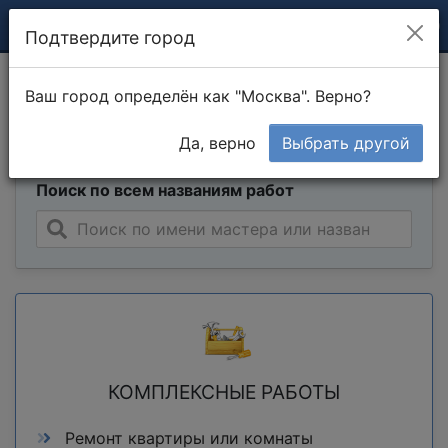
Подтвердите город
Расценки на строительные
Ваш город определён как "Москва". Верно?
работы и ремонт
Да, верно
Выбрать другой
Поиск по всем названиям работ
КОМПЛЕКСНЫЕ РАБОТЫ
Ремонт квартиры или комнаты