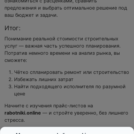
ознакомиться с расценками, сравнить
предложения и выбрать оптимальное решение под
ваш бюджет и задачи.
Итог:
Понимание реальной стоимости строительных
услуг — важная часть успешного планирования.
Потратив немного времени на анализ рынка, вы
сможете:
Чётко спланировать ремонт или строительство
Избежать лишних затрат
Найти подходящего исполнителя по разумной
цене
Начните с изучения прайс-листов на
rabotniki.online
— и стройте уверенно, без лишнего
стресса.