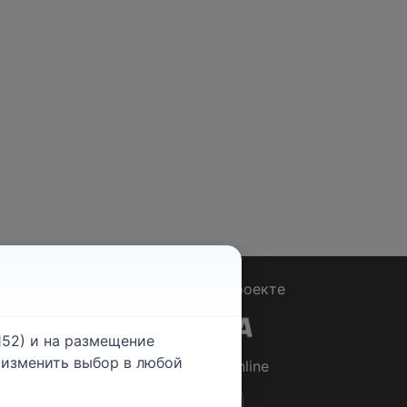
Вопрос - Ответ
|
О проекте
52) и на размещение
е изменить выбор в любой
© 2026
Rabotniki.online
ты