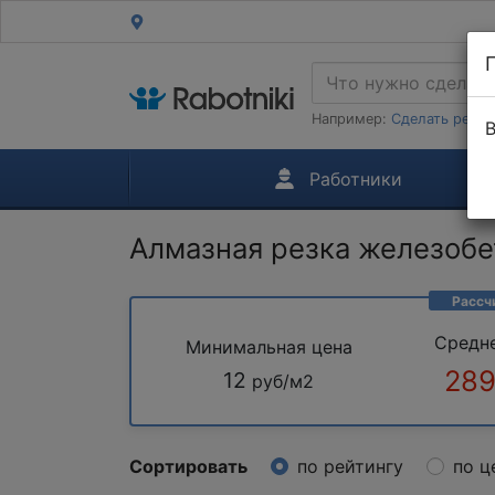
Например:
Сделать ремон
В
Работники
Алмазная резка железобе
Рассч
Средн
Минимальная цена
289
12
руб/м2
Сортировать
по рейтингу
по ц