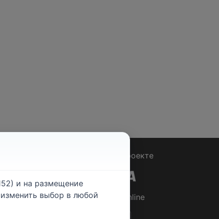
Вопрос - Ответ
|
О проекте
52) и на размещение
е изменить выбор в любой
© 2026
Rabotniki.online
ты