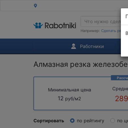
Например:
Сделать ремон
В
Работники
Алмазная резка железобе
Рассч
Средн
Минимальная цена
289
12
руб/м2
Сортировать
по рейтингу
по ц