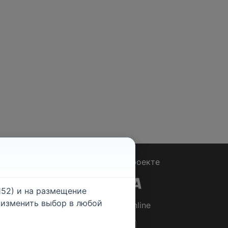
Вопрос - Ответ
|
О проекте
52) и на размещение
е изменить выбор в любой
© 2026
Rabotniki.online
ты