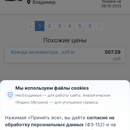
Владимир
Указана на
08.10.2025
‹
1
2
3
4
5
6
›
Похожие цены
Аренда экскаватора , куб.м
507.29
руб
Мы используем файлы cookies
Необходимые — для работы сайта. Аналитические
(Яндекс.Метрика) — для улучшения сервиса.
Реклама
Правила
Нажимая «Принять все», вы даёте
согласие на
Пользовательское соглашение
обработку персональных данных
(ФЗ‑152) и на
Политика конфиденциальности