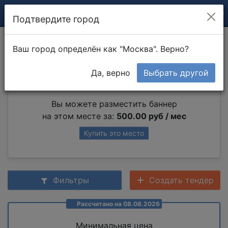
Подтвердите город
Аренда экскаватора
Ваш город определён как "Москва". Верно?
Да, верно
Выбрать другой
Партнер раздела
Вы можете разместить баннер
на этом месте за:
500.00 руб / мес
Купить это место
Фильтры
Создать тендер
Рассчитано на 08.08.2026
Минимальная цена