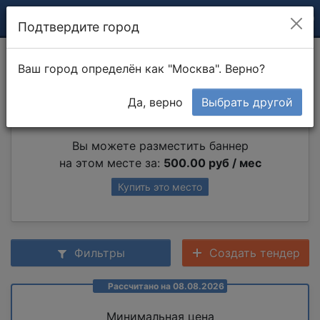
Подтвердите город
Аренда экскаватора
Ваш город определён как "Москва". Верно?
Да, верно
Выбрать другой
Партнер раздела
Вы можете разместить баннер
на этом месте за:
500.00 руб / мес
Купить это место
Фильтры
Создать тендер
Рассчитано на 08.08.2026
Минимальная цена