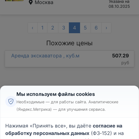
Москва
Указана на
08.10.2025
‹
1
2
3
4
5
6
›
Похожие цены
Аренда экскаватора , куб.м
507.29
руб
Мы используем файлы cookies
Необходимые — для работы сайта. Аналитические
(Яндекс.Метрика) — для улучшения сервиса.
Реклама
Правила
Нажимая «Принять все», вы даёте
согласие на
Пользовательское соглашение
обработку персональных данных
(ФЗ‑152) и на
Политика конфиденциальности