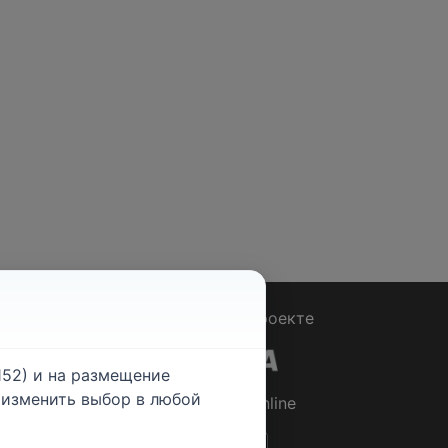
Вопрос - Ответ
|
О проекте
52) и на размещение
е изменить выбор в любой
© 2026
Rabotniki.online
ты