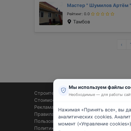
Мастер "
Шумилов Артём
Рейтинг: 0.0
Тамбов
‹
Мы используем файлы co
Строительные тендеры
Ремон
Необходимые — для работы сайт
Стоимость работ
Плит
Реклама
Штук
Нажимая «Принять все», вы д
Правила
Покл
аналитических cookies. Анали
Пользовательское соглашение
Пото
момент («Управление cookies»)
Политика конфиденциальности
Санте