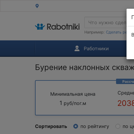
Например:
Сделать ремон
В
Работники
Бурение наклонных сква
Рассч
Средн
Минимальная цена
203
1
руб/пог.м
Сортировать
по рейтингу
по ц