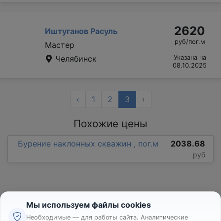
2620
Иштуганов Расуль
руб/пог.м
Мастер
Челябинск
Указана на
08.10.2025
‹
1
2
3
›
Похожие цены
Бурение наклонных скважин , пог.м
2038.68
руб
Мы используем файлы cookies
Необходимые — для работы сайта. Аналитические