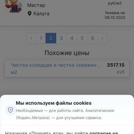
руб/м2
Мастер
Калуга
Указана на
08.10.2025
‹
1
2
3
4
5
6
›
Похожие цены
Чистка колодцев и чистка скважин ,
3517.15
м2
руб
Мы используем файлы cookies
Необходимые — для работы сайта. Аналитические
(Яндекс.Метрика) — для улучшения сервиса.
Реклама
Правила
Нажимая «Принять все», вы даёте
согласие на