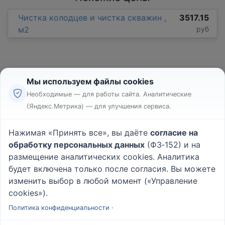
Чистка колодцев и чистка скважин ,
3517.15
м2
руб
Мы используем файлы cookies
Необходимые — для работы сайта. Аналитические
(Яндекс.Метрика) — для улучшения сервиса.
Реклама
Правила
Нажимая «Принять все», вы даёте
согласие на
Пользовательское соглашение
обработку персональных данных
(ФЗ‑152) и на
Политика конфиденциальности
размещение аналитических cookies. Аналитика
Вопрос - Ответ
|
О проекте
будет включена только после согласия. Вы можете
изменить выбор в любой момент («Управление
cookies»).
© 2026
Rabotniki.online
Политика конфиденциальности
·