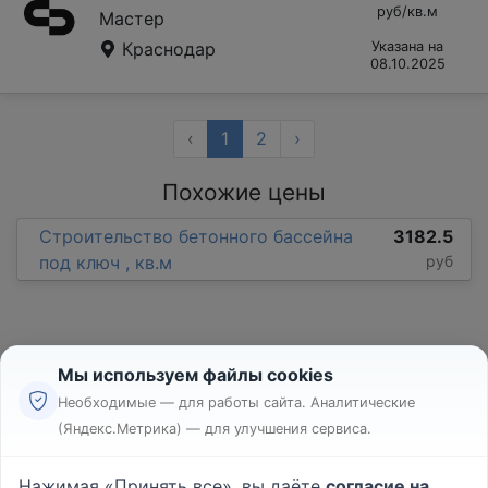
руб/кв.м
Мастер
Краснодар
Указана на
08.10.2025
‹
1
2
›
Похожие цены
Cтроительство бетонного бассейна
3182.5
под ключ , кв.м
руб
Мы используем файлы cookies
Необходимые — для работы сайта. Аналитические
(Яндекс.Метрика) — для улучшения сервиса.
Реклама
Правила
Нажимая «Принять все», вы даёте
согласие на