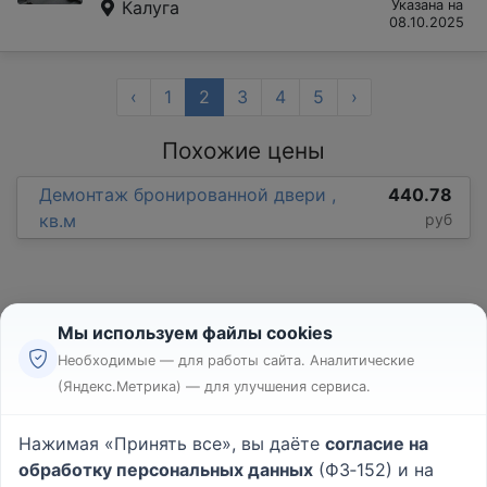
Калуга
Указана на
08.10.2025
‹
1
2
3
4
5
›
Похожие цены
Демонтаж бронированной двери ,
440.78
кв.м
руб
Мы используем файлы cookies
Необходимые — для работы сайта. Аналитические
(Яндекс.Метрика) — для улучшения сервиса.
Реклама
Правила
Нажимая «Принять все», вы даёте
согласие на
Пользовательское соглашение
обработку персональных данных
(ФЗ‑152) и на
Политика конфиденциальности