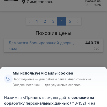
Симферополь
Указана на
08.10.2025
‹
1
2
3
4
5
›
Похожие цены
Демонтаж бронированной двери ,
440.78
кв.м
руб
Мы используем файлы cookies
Необходимые — для работы сайта. Аналитические
(Яндекс.Метрика) — для улучшения сервиса.
Реклама
Правила
Нажимая «Принять все», вы даёте
согласие на
Пользовательское соглашение
обработку персональных данных
(ФЗ‑152) и на
Политика конфиденциальности