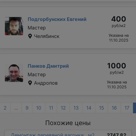
400
Подгорбунских Евгений
руб/м2
Мастер
Челябинск
Указана на
11.10.2025
1000
Панков Дмитрий
руб/м2
Мастер
Андропов
Указана на
11.10.2025
2
...
9
10
11
12
13
14
15
16
17
Похожие цены
Демонтаж деревяной вагонки , м2
2747.82