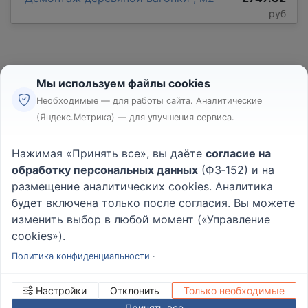
руб
Мы используем файлы cookies
Необходимые — для работы сайта. Аналитические
(Яндекс.Метрика) — для улучшения сервиса.
Реклама
Правила
Нажимая «Принять все», вы даёте
согласие на
Пользовательское соглашение
обработку персональных данных
(ФЗ‑152) и на
Политика конфиденциальности
размещение аналитических cookies. Аналитика
Вопрос - Ответ
|
О проекте
будет включена только после согласия. Вы можете
изменить выбор в любой момент («Управление
cookies»).
© 2026
Rabotniki.online
Политика конфиденциальности
·
Настройки
Отклонить
Только необходимые
Принять все