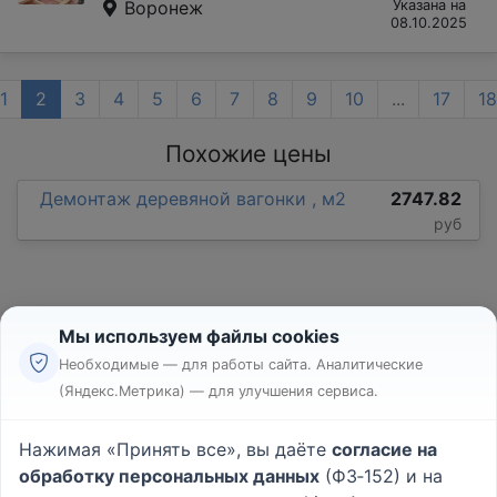
Воронеж
Указана на
08.10.2025
1
2
3
4
5
6
7
8
9
10
...
17
18
Похожие цены
Демонтаж деревяной вагонки , м2
2747.82
руб
Мы используем файлы cookies
Необходимые — для работы сайта. Аналитические
(Яндекс.Метрика) — для улучшения сервиса.
Реклама
Правила
Нажимая «Принять все», вы даёте
согласие на
Пользовательское соглашение
обработку персональных данных
(ФЗ‑152) и на
Политика конфиденциальности