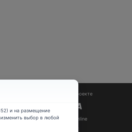
Вопрос - Ответ
|
О проекте
52) и на размещение
е изменить выбор в любой
© 2026
Rabotniki.online
ты