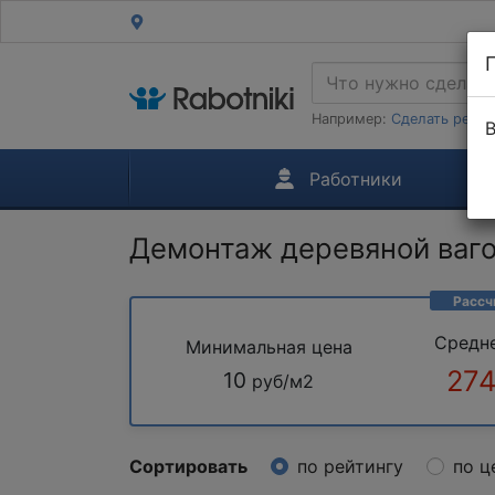
Например:
Сделать ремон
В
Работники
Демонтаж деревяной ваг
Рассч
Средн
Минимальная цена
274
10
руб/м2
Сортировать
по рейтингу
по ц