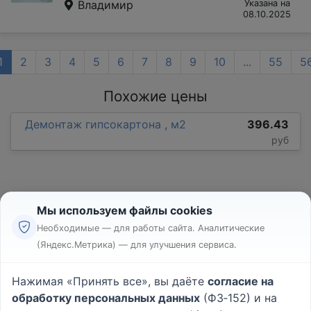
Владимир
Указана на
08.10.2025
1
2
3
4
5
6
7
8
9
10
...
55
5
Похожие цены
Демонтаж гипсокартона , м2
396.43
руб
Мы используем файлы cookies
Необходимые — для работы сайта. Аналитические
(Яндекс.Метрика) — для улучшения сервиса.
Реклама
Правила
Нажимая «Принять все», вы даёте
согласие на
Пользовательское соглашение
обработку персональных данных
(ФЗ‑152) и на
Политика конфиденциальности