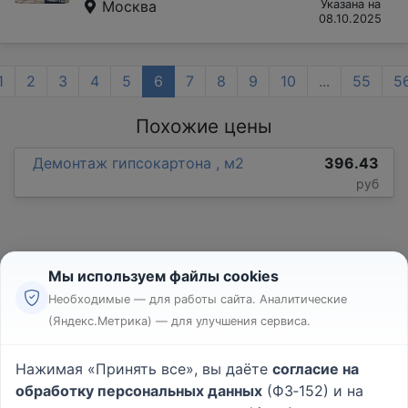
Москва
Указана на
08.10.2025
1
2
3
4
5
6
7
8
9
10
...
55
5
Похожие цены
Демонтаж гипсокартона , м2
396.43
руб
Мы используем файлы cookies
Необходимые — для работы сайта. Аналитические
(Яндекс.Метрика) — для улучшения сервиса.
Реклама
Правила
Нажимая «Принять все», вы даёте
согласие на
Пользовательское соглашение
обработку персональных данных
(ФЗ‑152) и на
Политика конфиденциальности