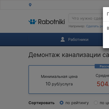
Например:
Сделать ремон
В
Работники
Демонтаж канализации с
Рассч
Средн
Минимальная цена
504
10
руб/услуга
Сортировать
по рейтингу
по ц