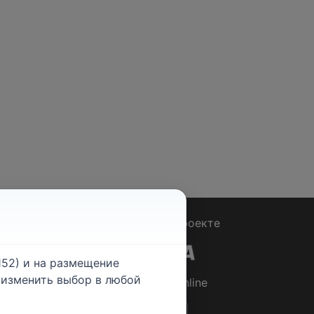
Вопрос - Ответ
|
О проекте
52) и на размещение
е изменить выбор в любой
© 2026
Rabotniki.online
ты