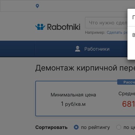
Например:
Сделать ремон
В
Работники
Демонтаж кирпичной пере
Рассч
Средн
Минимальная цена
681
1
руб/кв.м
Сортировать
по рейтингу
по ц