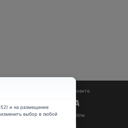
Вопрос - Ответ
|
О проекте
52) и на размещение
е изменить выбор в любой
© 2026
Rabotniki.online
ты