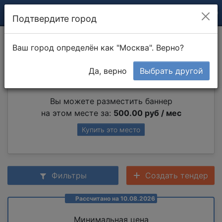
Подтвердите город
Демонтаж окна
Ваш город определён как "Москва". Верно?
Да, верно
Выбрать другой
Партнер раздела
Вы можете разместить баннер
на этом месте за:
500.00 руб / мес
Купить это место
Фильтры
Создать тендер
Рассчитано на 10.08.2026
Минимальная цена