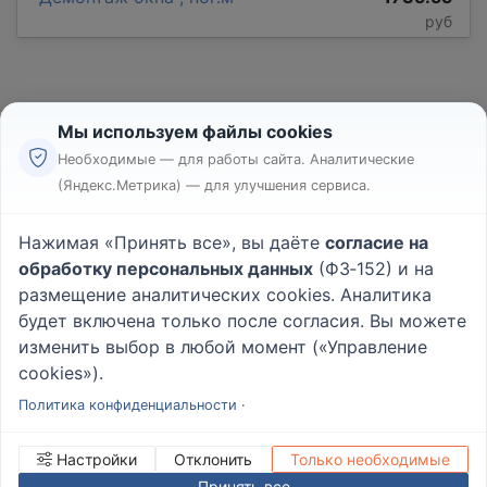
руб
Мы используем файлы cookies
Необходимые — для работы сайта. Аналитические
(Яндекс.Метрика) — для улучшения сервиса.
Реклама
Правила
Нажимая «Принять все», вы даёте
согласие на
Пользовательское соглашение
обработку персональных данных
(ФЗ‑152) и на
Политика конфиденциальности
размещение аналитических cookies. Аналитика
Вопрос - Ответ
|
О проекте
будет включена только после согласия. Вы можете
изменить выбор в любой момент («Управление
cookies»).
© 2026
Rabotniki.online
Политика конфиденциальности
·
Настройки
Отклонить
Только необходимые
Принять все