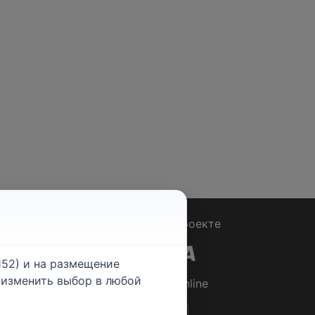
Вопрос - Ответ
|
О проекте
52) и на размещение
е изменить выбор в любой
© 2026
Rabotniki.online
ты