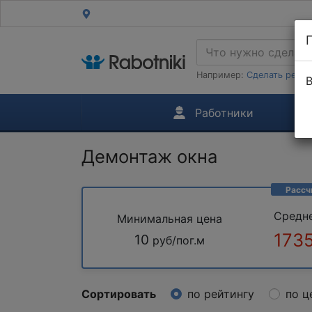
Например:
Сделать ремон
В
Работники
Демонтаж окна
Рассч
Средн
Минимальная цена
173
10
руб/пог.м
Сортировать
по рейтингу
по ц