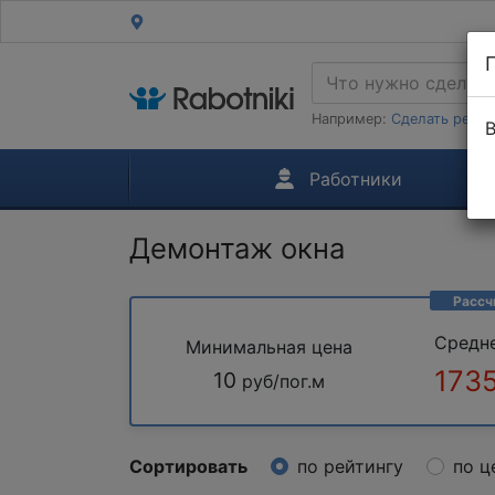
Например:
Сделать ремон
В
Работники
Демонтаж окна
Рассч
Средн
Минимальная цена
173
10
руб/пог.м
Сортировать
по рейтингу
по ц