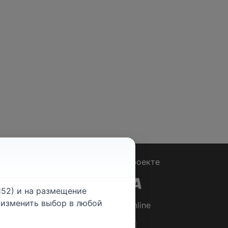
Вопрос - Ответ
|
О проекте
52) и на размещение
е изменить выбор в любой
© 2026
Rabotniki.online
ты