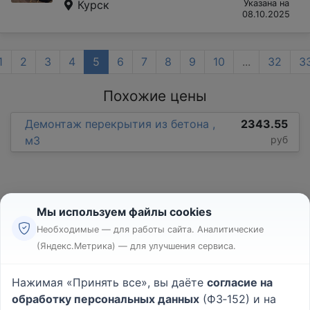
Курск
Указана на
08.10.2025
1
2
3
4
5
6
7
8
9
10
...
32
3
Похожие цены
Демонтаж перекрытия из бетона ,
2343.55
м3
руб
Мы используем файлы cookies
Необходимые — для работы сайта. Аналитические
(Яндекс.Метрика) — для улучшения сервиса.
Реклама
Правила
Нажимая «Принять все», вы даёте
согласие на
Пользовательское соглашение
обработку персональных данных
(ФЗ‑152) и на
Политика конфиденциальности